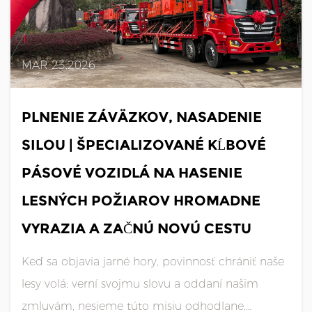
MAR 23,2026
PLNENIE ZÁVÄZKOV, NASADENIE
SILOU | ŠPECIALIZOVANÉ KĹBOVÉ
PÁSOVÉ VOZIDLÁ NA HASENIE
LESNÝCH POŽIAROV HROMADNE
VYRAZIA A ZAČNÚ NOVÚ CESTU
Keď sa objavia jarné hory, povinnosť chrániť naše
lesy volá; verní svojmu slovu a oddaní našim
zmluvám, nesieme túto misiu odhodlane.