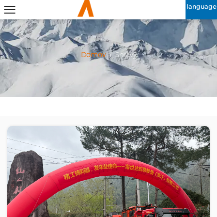
language
Domov
/
Správy