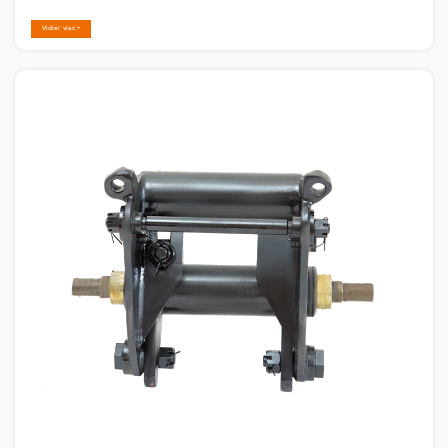
nedávno našej spoločnosti dosiahol významný
Vidieť viac +
míľnik: flotila o 21 špecializovaných kĺbových
pásových vozidiel — plne pripravení a zoradení vo
formácii......