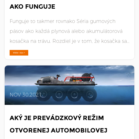
AKO FUNGUJE
Funguje to takmer rovnako Séria gumových
pásov ako každá plynová alebo akumulátorová
kosačka na trávu. Rozdiel je v tom, že kosačka sa
tlačí dopredu sama, namiesto toho, aby ju
Vidieť viac +
operátor (vy) tlačil zozadu. Rovnako ako u väčšiny
plynových kosačiek na trávu podržte riadidlá a
potiahnite napájací k......
NOV 30,2021
AKÝ JE PREVÁDZKOVÝ REŽIM
OTVORENEJ AUTOMOBILOVEJ