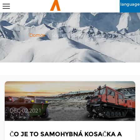
language
Domov
/
Správy
/
Správy z priemyslu
DEC 02,2021
ČO JE TO SAMOHYBNÁ KOSAČKA A